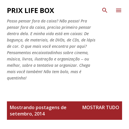
Pular para o conteúdo principal
PRIX LIFE BOX
Posso pensar fora da caixa? Não posso! Pra
pensar fora da caixa, preciso primeiro pensar
dentro dela. E minha vida está em caixas: De
bagunça, de materiais, de DVDs, de CDs, de lápis
de cor. O que mais você encontra por aqui?
Pensamentos encaixotadinhos sobre cinema,
música, livros, ilustração e organização -- ou
melhor, sobre a tentativa se organizar. Chega
mais você também! Não tem bolo, mas é
quentinho!
P
Mostrando postagens de
MOSTRAR TUDO
o
setembro, 2014
s
t