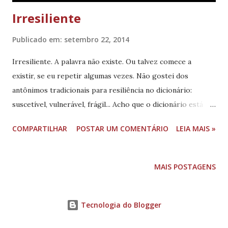
Irresiliente
Publicado em:
setembro 22, 2014
Irresiliente. A palavra não existe. Ou talvez comece a
existir, se eu repetir algumas vezes. Não gostei dos
antônimos tradicionais para resiliência no dicionário:
suscetível, vulnerável, frágil... Acho que o dicionário está
aplicando um certo julgamento de valor sobre a minha
COMPARTILHAR
POSTAR UM COMENTÁRIO
LEIA MAIS »
pessoa... Prefiro "irresiliente"... Ou "incapaz de demonstrar
resiliência". Resiliência é uma das palavras da moda... Assim
como procrastinação e proatividade também tiveram sua
MAIS POSTAGENS
vez um dia. O sucesso não está mais em acabar com a
procrastinação -- se você ler esse livro por exemplo; vai
ver que pode conviver muito bem com ela -- ou ter uma
Tecnologia do Blogger
atitude proativa. O sucesso verdadeiro só pode ser