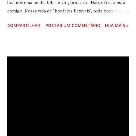
boa noite na minha filha, e vir para casa... Não, ela não está
comigo. Nessa vida de "horários flexíveis", toda hora é hora
de trabalhar, fica difícil cuidar dela direito e fazer alguma
COMPARTILHAR
POSTAR UM COMENTÁRIO
LEIA MAIS »
coisa para ganhar o NAN de cada dia, então ela acaba
ficando muito (muito mesmo) na casa da Avó. Eu odeio, eu
simplesmente odeio. E fico com raiva, muita raiva -- e toda
ela concentrada em mim. Que mulher adulta arquiteta uma
situação como a qual eu me encontro? Tudo resultado de
uma fé sem obra: acreditar que tudo iria ficar bem, e não
estar me certificando que as coisas corressem bem e que
caminhassem para esse objetivo... Quando as coisas ficavam
feias, eu sempre acreditei que no final tudo se acertaria.
Sabe aquela coisa de "se tudo não está bem é porque ainda
não terminou"? Será que foi ingenuidade? Estupidez?
Passividade? Não sei a respos...