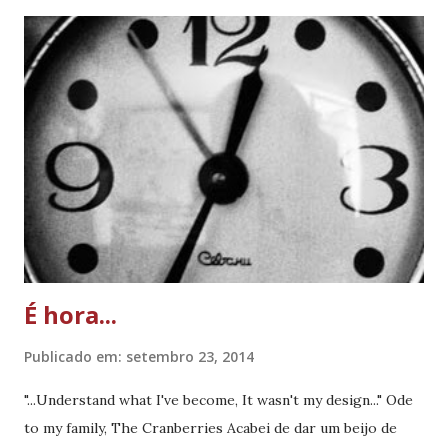
a
g
e
n
s
É hora...
Publicado em:
setembro 23, 2014
"...Understand what I've become, It wasn't my design..." Ode
to my family, The Cranberries Acabei de dar um beijo de