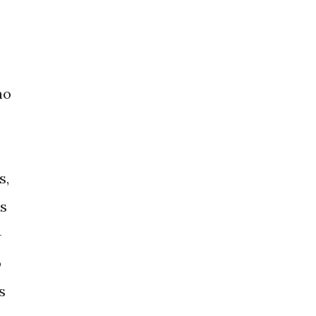
no
s,
as
-
o
s