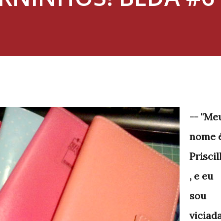
-- "Me
nome 
Priscil
, e eu
sou
viciad