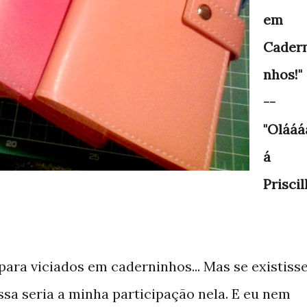
em
Cader
nhos!"
--
"Olááá
á
Priscil
para viciados em caderninhos... Mas se existisse
ssa seria a minha participação nela. E eu nem