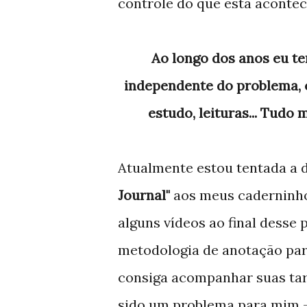
controle do que está acontec
Ao longo dos anos eu tenho chegado cada vez mais a conclusão que,
independente do problema, c
estudo, leituras... Tudo
Atualmente estou tentada a 
Journal"
aos meus caderninho
alguns vídeos ao final desse 
metodologia de anotação par
consiga acompanhar suas tare
sido um problema para mim -