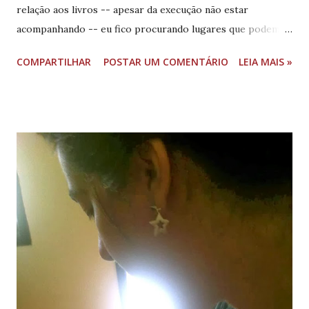
relação aos livros -- apesar da execução não estar
acompanhando -- eu fico procurando lugares que podem
me dar ideias interessantes de leitura... Embora que quem
COMPARTILHAR
POSTAR UM COMENTÁRIO
LEIA MAIS »
consegue fazer uma lista de 100 livros para ler com livros
que tem em casa não precisa muito de inspiração -- precisa
mais de bunda na cadeira, sofá ou cama e algumas horas
diárias de leitura ininterrupta... Mas isso já é outra história.
Acabei lembrando desse meu livro "esquecidinho" na
estante, o "1001 Livros para Ler Antes de Morrer". Esse
pequeno "catatau" de 960 páginas (estou denunciando a
idade com esse termo? Provavelmente sim) contém uma
pequena resenha dos sugeridos 1001 Livros, com um pouco
de história e importância da obra. Também é um livro
interessante de folhear porque você encontra pinturas e
fotografias relacionadas as épocas das obras. Ele está
dividido em 04 grand...