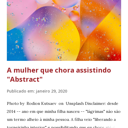
podem usar uma expressão dessa? ). Não há o que eu
pudesse ter feito na vida para ter me preparado para os
últimos 02 meses... Ainda escrevo o FAQ da mãe de primeira
viagem... Cuja maior descoberta é a mais inútil... Muito antes
de engravidar eu queria saber se existe algo em especial ao
virar mãe, que faz você come...
A mulher que chora assistindo
"Abstract"
Publicado em:
janeiro 29, 2020
Photo by Rodion Kutsaev on Unsplash Disclaimer: desde
2014 -- ano em que minha filha nasceu -- "lágrimas" não são
um termo alheio à minha pessoa. A filha veio "liberando a
torneirinha interior" e possibilitando que eu chore até de